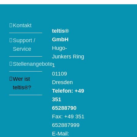
Kontakt
teltis®
GmbH
Support /
Hugo-
Service
Junkers Ring
Stellenangebote
1
01109
Wer ist
Dresden
teltis®?
Telefon: +49
351
65288790
Fax: +49 351
652887999
E-Mail: