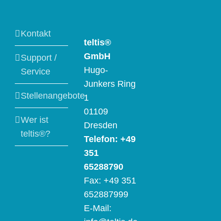
Kontakt
teltis®
GmbH
Support /
Hugo-
Service
Junkers Ring
Stellenangebote
1
01109
Wer ist
Dresden
teltis®?
Telefon: +49
351
65288790
Fax: +49 351
652887999
E-Mail: